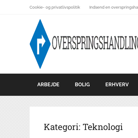
Cookie- og privatlivspolitik
Indsend en overspringsha
ARBEJDE
BOLIG
ERHVERV
Kategori:
Teknologi