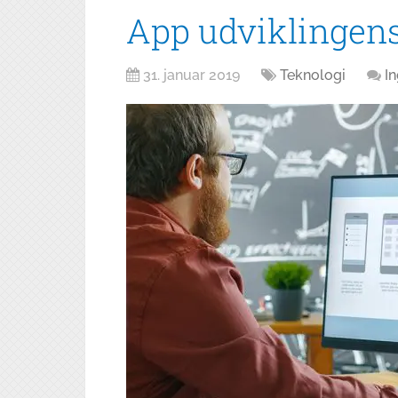
App udviklingens
31. januar 2019
Teknologi
I